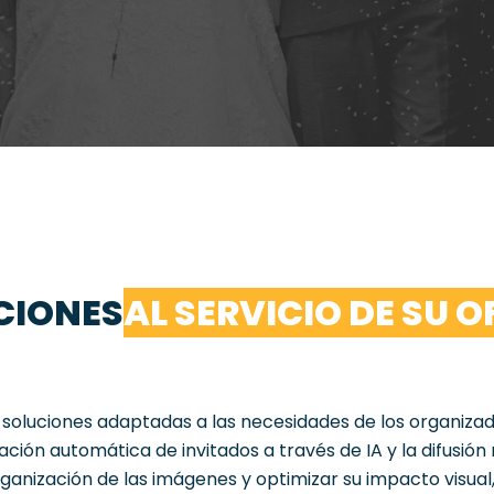
CIONES
AL SERVICIO DE SU O
soluciones
adaptadas
a
las
necesidades
de
los
organiza
cación
automática
de
invitados
a
través
de
IA
y
la
difusión
ganización
de
las
imágenes
y
optimizar
su
impacto
visual