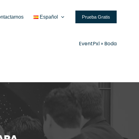
ntactarnos
Español
Prueba Gratis
EventPxl
»
Boda
PARA