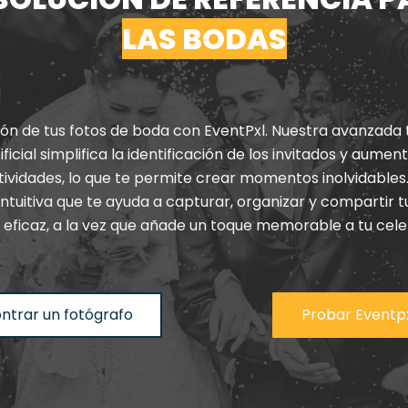
LAS BODAS
ión
de
tus
fotos
de
boda
con
EventPxl
.
Nuestra
avanzada
ificial
simplifica
la
identificación
de
los
invitados
y
aument
tividades
,
lo
que
te
permite
crear
momentos
inolvidables
intuitiva
que
te
ayuda
a
capturar
,
organizar
y
compartir
t
eficaz
,
a
la
vez
que
añade
un
toque
memorable
a
tu
cele
ntrar un fotógrafo
Probar Eventp