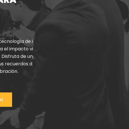
tecnología
de
i
a
el
impacto
vi
.
Disfruta
de
un
us
recuerdos
d
bración
.
xl