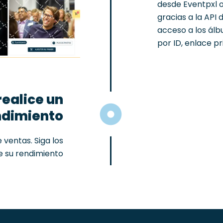
desde Eventpxl o
gracias a la API
acceso a los álb
por ID, enlace pri
realice un
ndimiento
 ventas. Siga los
ce su rendimiento