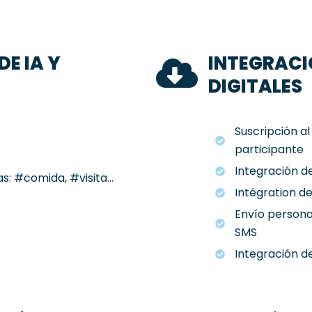
E IA Y
INTEGRACI
DIGITALES
Suscripción al
participante
Integración d
s: #comida, #visita...
Intégration de
Envío persona
SMS
Integración d