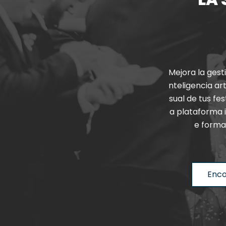
Mejora
la
gest
nteligencia
art
sual
de
tus
fes
a
plataforma
e
forma
Enco