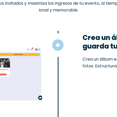
los
invitados
y
maximiza
los
ingresos
de
tu
evento
,
al
tiem
ional
y
memorable
.
Crea un á
guarda tu
Crea un álbum en
fotos. Estructura