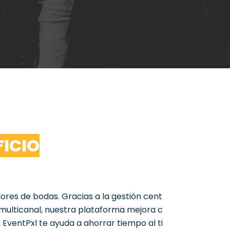
FICIO
dores
de
bodas
.
Gracias
a
la
gestión
cent
multicanal
,
nuestra
plataforma
mejora
c
,
EventPxl
te
ayuda
a
ahorrar
tiempo
al
ti