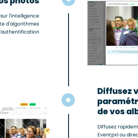
vos photos
ur l'intelligence
te d'algorithmes
'authentification
Diffusez 
paramétre
de vos a
Diffusez rapide
Eventpxl ou direc