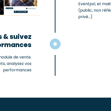
Eventpxl, et mai
(public, non réfé
privé...)
 & suivez
formances
module de vente.
ts, analysez vos
performances