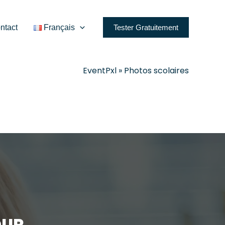
ntact
Français
Tester Gratuitement
EventPxl
»
Photos scolaires
OUR