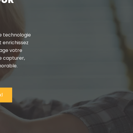
e technologie
et enrichissez
age votre
e capturer,
morable.
xl