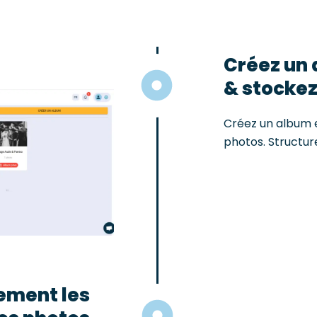
Créez un
& stockez
Créez un album 
photos. Structur
ement les